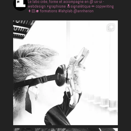
Le labo crée, forme et accompagne en
@ ux-ui -
webdesign
⚡️graphisme
🔝signalétique
✏ copywriting
👩🏻‍🎓 formations
#lahplab @annherion