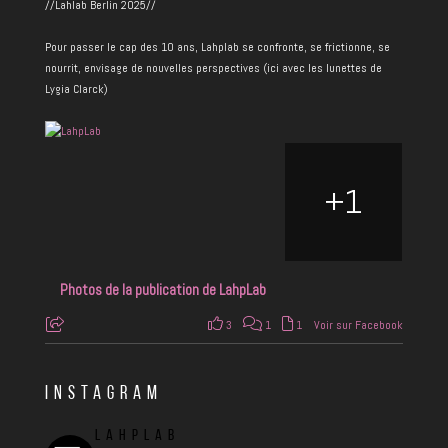
//Lahlab Berlin 2025//
Pour passer le cap des 10 ans, Lahplab se confronte, se frictionne, se
nourrit, envisage de nouvelles perspectives (ici avec les lunettes de
Lygia Clarck)
+
1
Photos de la publication de LahpLab
3
1
1
Voir sur Facebook
INSTAGRAM
LAHPLAB