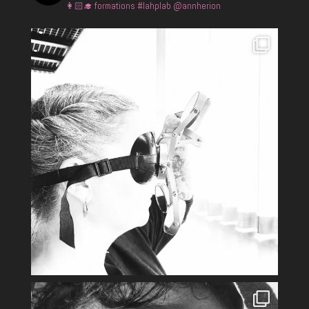
👩🏻‍🎓 formations
#lahplab @annherion