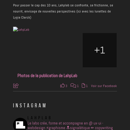
Pour passer le cap des 10 ans, Lahplab se confronte, se frictionne, se
nourrit, envisage de nouvelles perspectives (ici avec les lunettes de
Lygia Clarck)
+
1
Photos de la publication de LahpLab
3
1
1
Voir sur Facebook
INSTAGRAM
LAHPLAB
Le labo crée, forme et accompagne en
@ ux-ui -
webdesign
⚡️graphisme
🔝signalétique
✏ copywriting