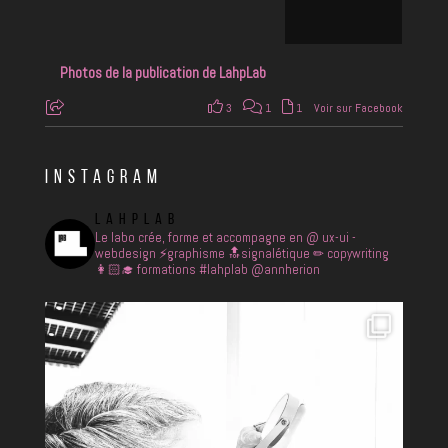
Photos de la publication de LahpLab
3
1
1
Voir sur Facebook
INSTAGRAM
LAHPLAB
Le labo crée, forme et accompagne en
@ ux-ui -
webdesign
⚡️graphisme
🔝signalétique
✏ copywriting
👩🏻‍🎓 formations
#lahplab @annherion