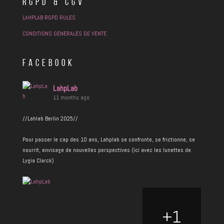
RGPD & CGV
LAHPLAB RGPD RULES
CONDITIONS GENERALES DE VENTE
FACEBOOK
LahpLab
11 months ago
//Lahlab Berlin 2025//
Pour passer le cap des 10 ans, Lahplab se confronte, se frictionne, se
nourrit, envisage de nouvelles perspectives (ici avec les lunettes de
Lygia Clarck)
+
1