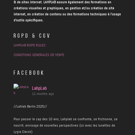
& de sites internet. LAHPLAB assure également des formations en
créations visuelles et graphiques, en gestion et/ou création de site
internet, en création de contenu ou des formations techniques à l’usage
d’outils spécifiques.
RGPD & CGV
LAHPLAB RGPD RULES
CONDITIONS GENERALES DE VENTE
FACEBOOK
LahpLab
11 months ago
//Lahlab Berlin 2025//
Pour passer le cap des 10 ans, Lahplab se confronte, se frictionne, se
nourrit, envisage de nouvelles perspectives (ici avec les lunettes de
Lygia Clarck)