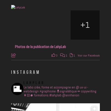
+
1
Photos de la publication de LahpLab
3
1
1
Voir sur Facebook
INSTAGRAM
LAHPLAB
Le labo crée, forme et accompagne en
@ ux-ui -
webdesign
⚡️graphisme
🔝signalétique
✏ copywriting
👩🏻‍🎓 formations
#lahplab @annherion