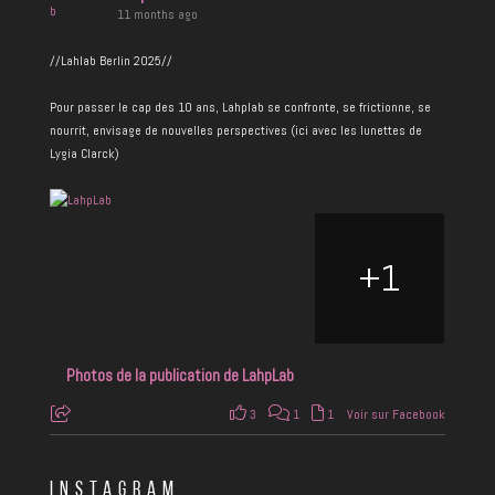
11 months ago
//Lahlab Berlin 2025//
Pour passer le cap des 10 ans, Lahplab se confronte, se frictionne, se
nourrit, envisage de nouvelles perspectives (ici avec les lunettes de
Lygia Clarck)
+
1
Photos de la publication de LahpLab
3
1
1
Voir sur Facebook
INSTAGRAM