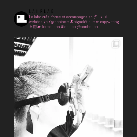
LAHPLAB
Le labo crée, forme et accompagne en
@ ux-ui -
webdesign
⚡️graphisme
🔝signalétique
✏ copywriting
👩🏻‍🎓 formations
#lahplab @annherion