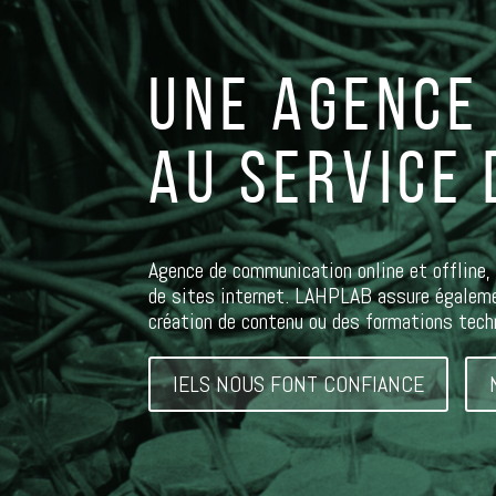
UNE AGENCE
AU SERVICE
Agence de communication online et offline,
de sites internet. LAHPLAB assure égalemen
création de contenu ou des formations techn
IELS NOUS FONT CONFIANCE