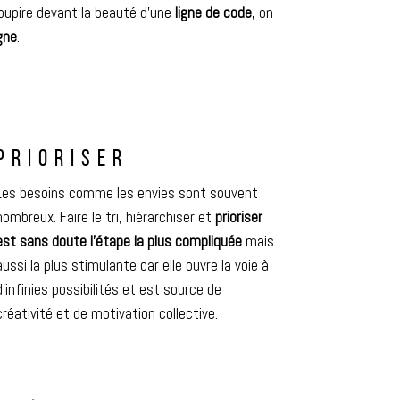
soupire devant la beauté d’une
ligne de code
, on
gne
.
PRIORISER
Les besoins comme les envies sont souvent
nombreux. Faire le tri, hiérarchiser et
prioriser
est sans doute l’étape la plus compliquée
mais
aussi la plus stimulante car elle ouvre la voie à
d’infinies possibilités et est source de
créativité et de motivation collective.