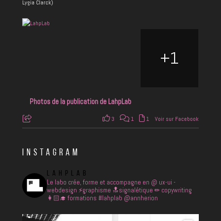
Lygia Clarck)
+
1
Photos de la publication de LahpLab
3
1
1
Voir sur Facebook
INSTAGRAM
LAHPLAB
Le labo crée, forme et accompagne en
@ ux-ui -
webdesign
⚡️graphisme
🔝signalétique
✏ copywriting
👩🏻‍🎓 formations
#lahplab @annherion