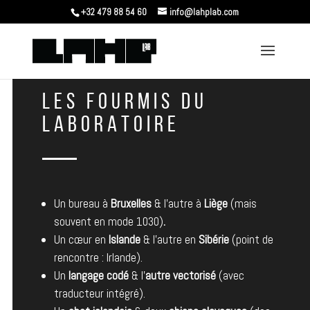
+32 479 88 54 60
info@lahplab.com
LES FOURMIS DU
LABORATOIRE
Un bureau à
Bruxelles
& l’autre à
Liège
(mais
souvent en mode 1030)
.
Un cœur en
Islande
& l’autre en
Sibérie
(point de
rencontre : Irlande).
Un
langage codé
& l’
autre vectorisé
(avec
traducteur intégré).