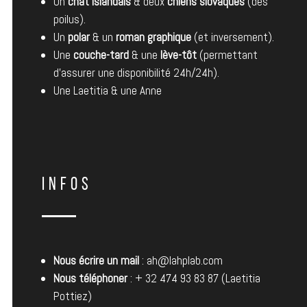
Un
chat islandais
& deux
chiens slovaques
(des
poilus).
Un
polar
& un
roman graphique
(et inversement).
Une
couche-tard
& une
lève-tôt
(permettant
d’assurer une disponibilité 24h/24h).
Une Laetitia & une Anne
INFOS
Nous écrire un mail
: ah@lahplab.com
Nous téléphoner
: + 32 474 93 83 87 (Laetitia
Pottiez)