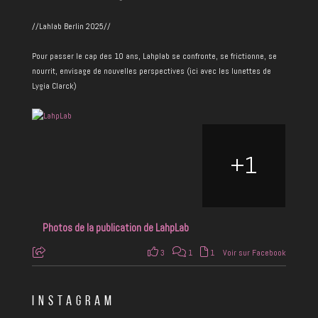
//Lahlab Berlin 2025//
Pour passer le cap des 10 ans, Lahplab se confronte, se frictionne, se
nourrit, envisage de nouvelles perspectives (ici avec les lunettes de
Lygia Clarck)
+
1
Photos de la publication de LahpLab
3
1
1
Voir sur Facebook
INSTAGRAM