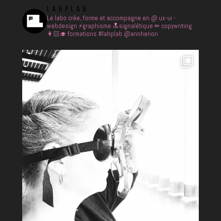
LAHPLAB
Le labo crée, forme et accompagne en
@ ux-ui -
webdesign
⚡️graphisme
🔝signalétique
✏ copywriting
👩🏻‍🎓 formations
#lahplab @annherion