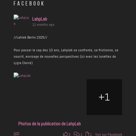
FACEBOOK
LahpLab
11 months ago
//Lahlab Berlin 2025//
Pour passer le cap des 10 ans, Lahplab se confronte, se frictionne, se
nourrit, envisage de nouvelles perspectives (ici avec les lunettes de
Lygia Clarck)
+
1
Photos de la publication de LahpLab
3
1
1
Voir sur Facebook