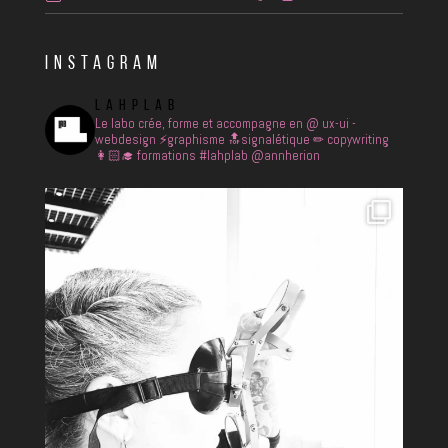
INSTAGRAM
LAHPLAB
Le labo crée, forme et accompagne en
@ ux-ui -
webdesign
⚡️graphisme
🔝signalétique
✏ copywriting
👩🏻‍🎓 formations
#lahplab @annherion