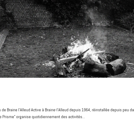
e Braine l’Alleud Active à Braine-l’Alleud depuis 1964, réinstallée depuis peu d
 Prisme” organise quotidiennement des activités...