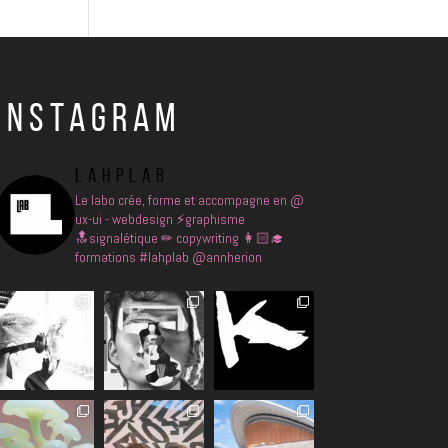
INSTAGRAM
LAHPLAB
Le labo crée, forme et accompagne en
@
ux-ui - webdesign
⚡️graphisme
🔝signalétique
✏ copywriting
👩🏻‍🎓
formations
#lahplab @annherion