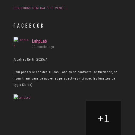
CONDITIONS GENERALES DE VENTE
FACEBOOK
LahpLab
11 months ago
//Lahlab Berlin 2025//
Pour passer le cap des 10 ans, Lahplab se confronte, se frictionne, se
nourrit, envisage de nouvelles perspectives (ici avec les lunettes de
Lygia Clarck)
+
1