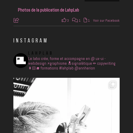
Photos de la publication de LahpLab
3
1
1
Voir sur Facebook
INSTAGRAM
LAHPLAB
Le labo crée, forme et accompagne en
@ ux-ui -
webdesign
⚡️graphisme
🔝signalétique
✏ copywriting
👩🏻‍🎓 formations
#lahplab @annherion