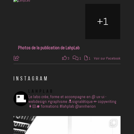
+
1
Photos de la publication de LahpLab
3
1
1
Voir sur Facebook
INSTAGRAM
LAHPLAB
Le labo crée, forme et accompagne en
@ ux-ui -
webdesign
⚡️graphisme
🔝signalétique
✏ copywriting
👩🏻‍🎓 formations
#lahplab @annherion